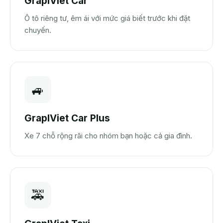
GrapIViet Car
Ô tô riêng tư, êm ái với mức giá biết trước khi đặt
chuyến.
🚙
GrapIViet Car Plus
Xe 7 chỗ rộng rãi cho nhóm bạn hoặc cả gia đình.
🚕