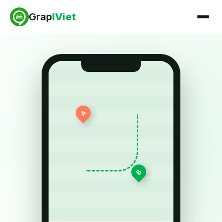
Grap
IViet
A
B